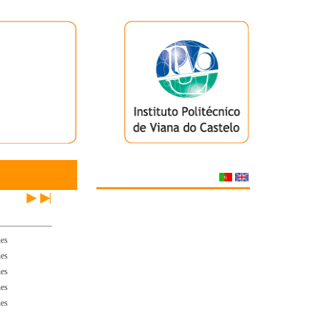
hes
hes
hes
hes
hes