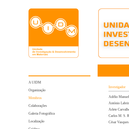
A UIDM
Investigador
Organização
Adélio Manuel
Membros
António Labrin
Colaborações
Arlete Carvalh
Galeria Fotográfica
Carlos M. S. 
Localização
César Vasques